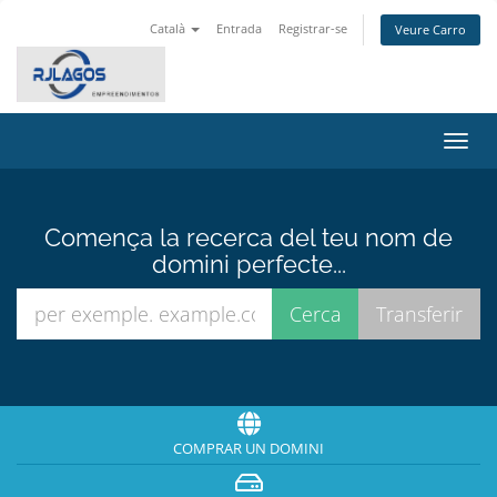
Català
Entrada
Registrar-se
Veure Carro
Canv
la
nave
Comença la recerca del teu nom de
domini perfecte...
COMPRAR UN DOMINI