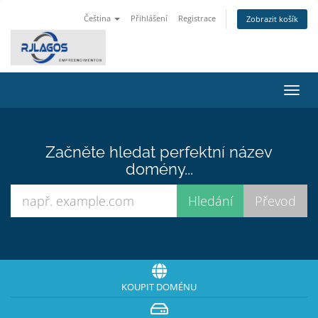
Čeština
Přihlášení
Registrace
Zobrazit košík
Přep
navig
Začněte hledat perfektní název
domény...
KOUPIT DOMÉNU