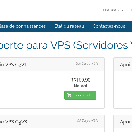
Français
Base de connaissances
État du réseau
Contactez-nous
orte para VPS (Servidores V
io VPS GgV1
100 Disponible
Apoi
R$169,90
Mensuel
Commander
io VPS GgV3
99 Disponible
Apoi